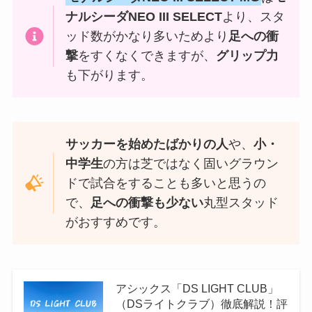
ナルシーダNEO III SELECT
より、スタ
ッド数がかなり多いためより
足への衝
撃
をすくなくできますが、
グリップ力
も下がります。
サッカーを始めたばかりの人
や、
小・
中学生
の方は芝ではなく固いグラウン
ドで試合をすることも多いと思うの
で、
足への衝撃も少ない
丸型スタッド
がおすすめです。
アシックス「DS LIGHT CLUB」
（DSライトクラブ）徹底解説！評