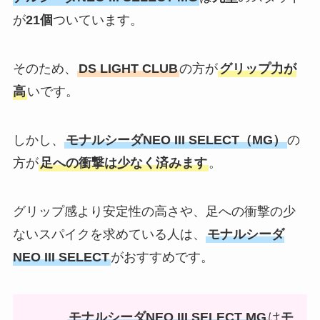
が
21個
ついています。
そのため、
DS LIGHT CLUB
の方が
グリップ力が
高
いです。
しかし、
モナルシーダNEO III SELECT（MG）
の
方が
足への衝撃は少なく済みます
。
グリップ感より安定性の高さや、足への衝撃の少
ないスパイクを求めている人は、
モナルシーダ
NEO III SELECT
がおすすめです。
モナルシーダNEO III SELECT MG
は
モ