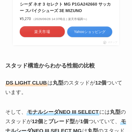
シーダ ネオ 3 セレクト MG P1GA242660 サッカ
ー スパイクシューズ 3E MIZUNO
¥5,270
（2026/06/26 14:37時点 | 楽天市場調べ）
楽天市場
Yahooショッピング
ポチップ
スタッド構造からわかる性能の比較
DS LIGHT CLUB
は
丸型
のスタッドが
12個
ついて
います。
そして、
モナルシーダNEO III SELECT
には
丸型
の
スタッドが
12個
と
ブレード型
が
1個
ついていて、
モ
ナルシーダNEO III SELECT MG
は
丸型
のスタッド